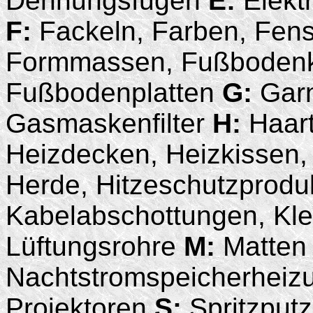
Dehnungsfugen
E:
Elekt
F:
Fackeln, Farben, Fenst
Formmassen, Fußbodenkle
Fußbodenplatten
G:
Garn
Gasmaskenfilter
H:
Haar
Heizdecken, Heizkissen, H
Herde, Hitzeschutzprod
Kabelabschottungen, Kl
Lüftungsrohre
M:
Matte
Nachtstromspeicherhei
Projektoren
S:
Spritzput